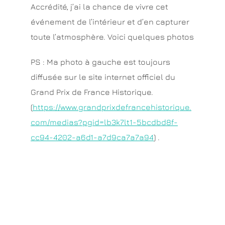
Accrédité, j’ai la chance de vivre cet
événement de l’intérieur et d’en capturer
toute l’atmosphère. Voici quelques photos
PS : Ma photo à gauche est toujours
diffusée sur le site internet officiel du
Grand Prix de France Historique.
(
https://www.grandprixdefrancehistorique.
com/medias?pgid=lb3k7lt1-5bcdbd8f-
cc94-4202-a6d1-a7d9ca7a7a94
) .