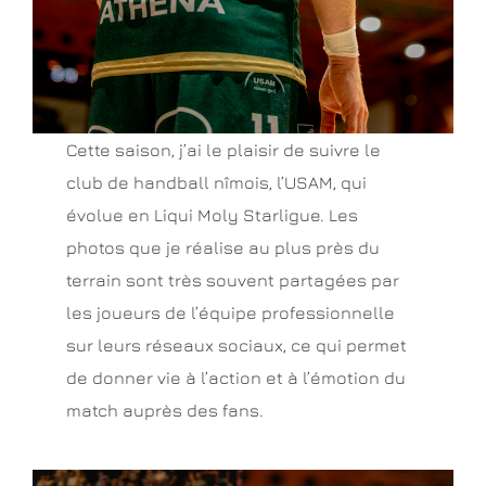
Cette saison, j’ai le plaisir de suivre le
club de handball nîmois, l’USAM, qui
évolue en Liqui Moly Starligue. Les
photos que je réalise au plus près du
terrain sont très souvent partagées par
les joueurs de l’équipe professionnelle
sur leurs réseaux sociaux, ce qui permet
de donner vie à l’action et à l’émotion du
match auprès des fans.